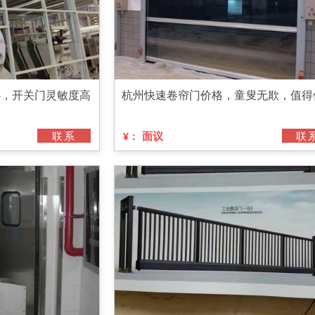
心，开关门灵敏度高
杭州快速卷帘门价格，童叟无欺，值得
联系
面议
联
¥：