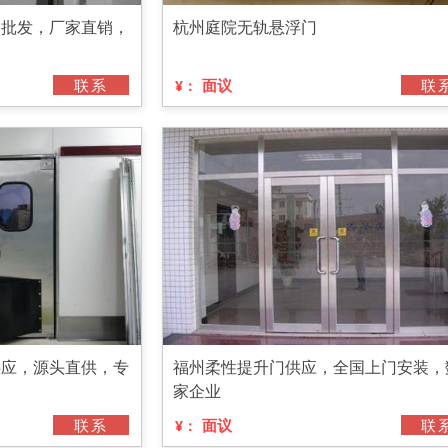
门批发，厂家直销，
杭州庭院无轨悬浮门
联系
面议
联
¥：
供应，源头直供，专
福州柔性提升门供应，全国上门安装，
家企业
联系
面议
联
¥：